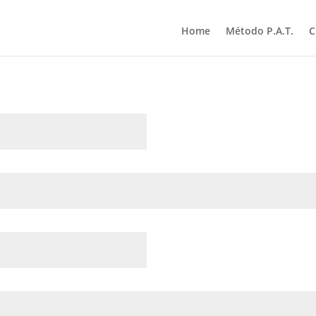
Home
Método P.A.T.
C