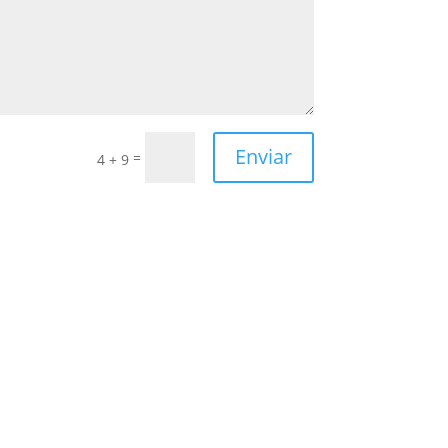
Enviar
=
4 + 9