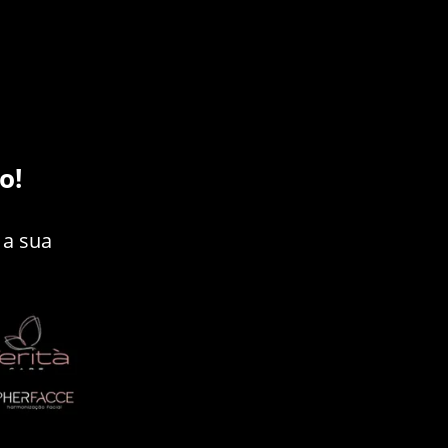
o!
 a sua