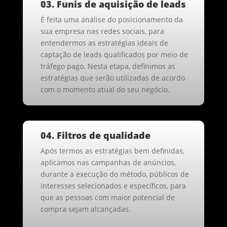
03. Funis de aquisição de leads
É feita uma análise do posicionamento da
sua empresa nas redes sociais, para
entendermos as estratégias ideais de
captação de leads qualificados por meio de
tráfego pago. Nesta etapa, definimos as
estratégias que serão utilizadas de acordo
com o momento atual do seu negócio.
04. Filtros de qualidade
Após termos as estratégias bem definidas,
aplicamos nas campanhas de anúncios,
durante a execução do método, públicos de
interesses selecionados e específicos, para
que as pessoas com maior potencial de
compra sejam alcançadas.