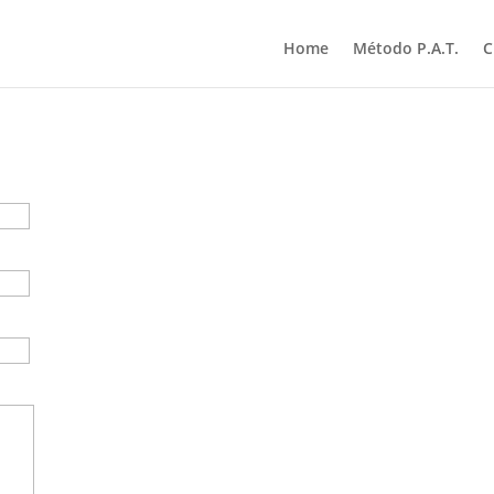
Home
Método P.A.T.
C